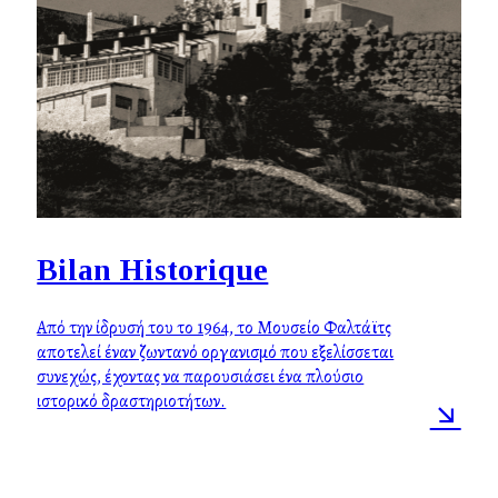
Bilan Historique
Από την ίδρυσή του το 1964, το Μουσείο Φαλτάϊτς
αποτελεί έναν ζωντανό οργανισμό που εξελίσσεται
συνεχώς, έχοντας να παρουσιάσει ένα πλούσιο
ιστορικό δραστηριοτήτων.