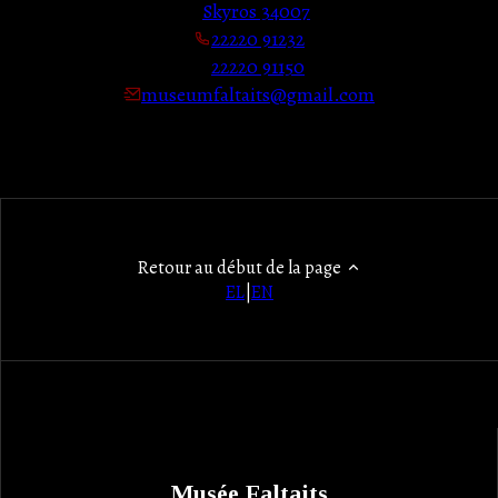
Skyros 34007
22220 91232
22220 91150
museumfaltaits@gmail.com
Retour au début de la page
EL
|
EN
Musée Faltaits