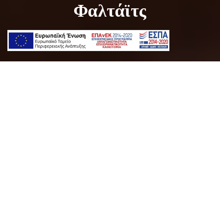
Φαλτάϊτς
Το μουσείο