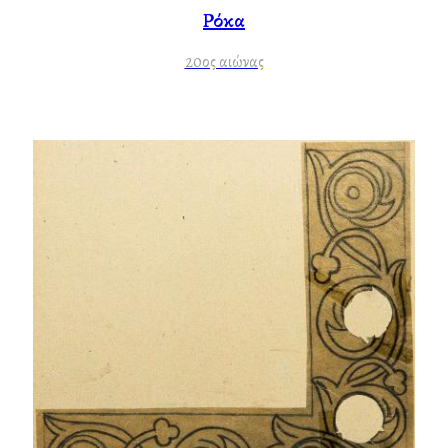
Ρόκα
20ος αιώνας