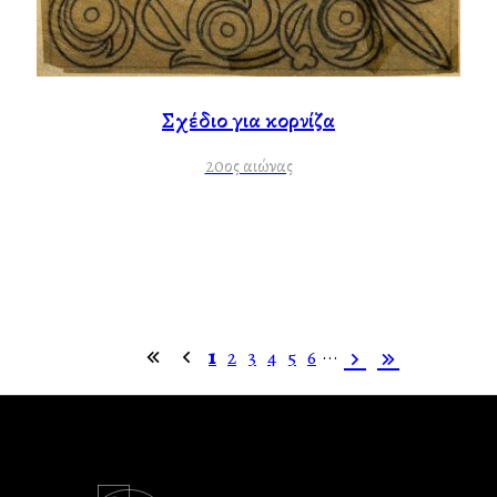
Σχέδιο για κορνίζα
20ος αιώνας
...
1
2
3
4
5
6