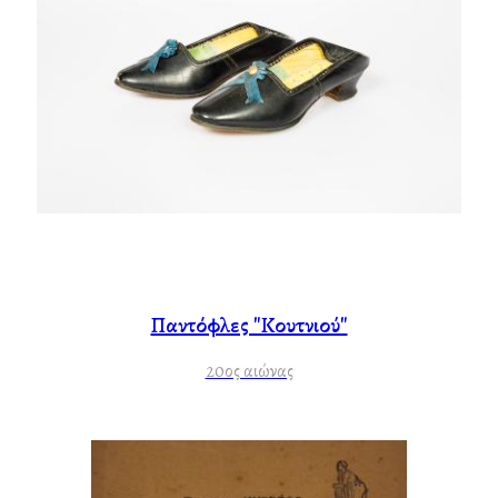
Παντόφλες "Κουτνιού"
20ος αιώνας