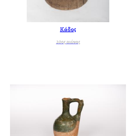
Κάδος
20ος αιώνας