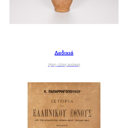
Λαδικιά
19ος-20ος αιώνας