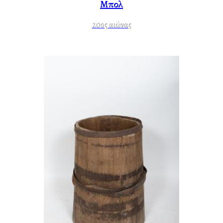
Μπολ
20ος αιώνας