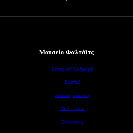
Μουσείο Φαλτάϊτς
Ιστορική διαδρομή
Σκοποί
Δραστηριότητες
Πωλητήριο
Επίσκεψη