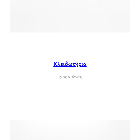
Κλειδωτήρια
19ος αιώνας