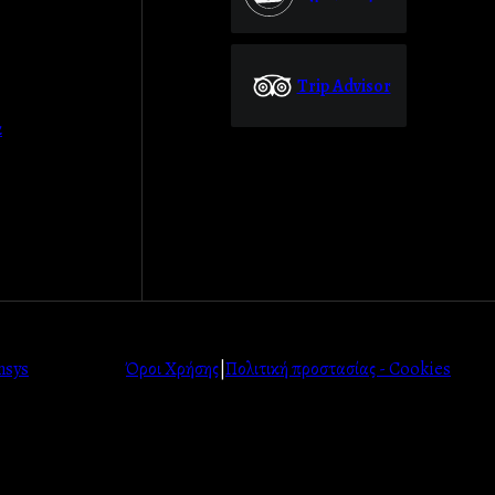
Trip Advisor
α
nsys
Όροι Χρήσης
|
Πολιτική προστασίας - Cookies