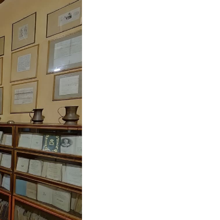
ταμ, Μάλτας,