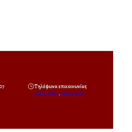
07
Τηλέφωνα επικοινωνίας
22220 91232
,
22220 91150