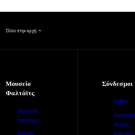
Πίσω στην αρχή
Μουσείο
Σύνδεσμοι
Φαλτάϊτς
Συλλογές
Ιστορική
Ζωγραφι
διαδρομή
Μάνου
Σκοποί
Φαλτάϊτς