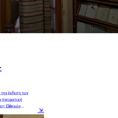
-
 την έκθεση των
ν πνευματική
ις Ελληνικών
ινούπολης,