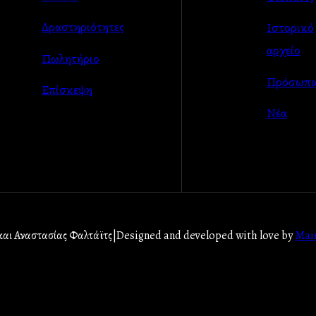
Δραστηριότητες
Ιστορικό
αρχείο
Πωλητήριο
Πρόσωπ
Επίσκεψη
Νέα
αι Αναστασίας Φαλτάϊτς
|
Designed and developed with love by
Mai