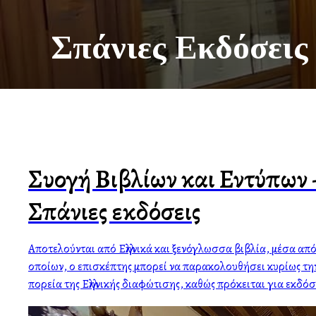
Σπάνιες Εκδόσεις
Συλλογή Βιβλίων και Εντύπων 
Σπάνιες εκδόσεις
Αποτελούνται από Ελληνικά και ξενόγλωσσα βιβλία, μέσα από
οποίων, ο επισκέπτης μπορεί να παρακολουθήσει κυρίως τη
πορεία της Ελληνικής διαφώτισης, καθώς πρόκειται για εκδόσε
τυπογραφείων της Βενετίας, Βιέννης, Παρισίων, Κωνσταντ