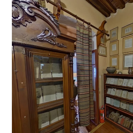
Μόσχας, Λειψίας, Πέστης, Φλωρεντίας, Λονδίνου, Άμστερν
Τεργέστης κλπ.Στο μουσείο φυλάσσονται μοναδικές