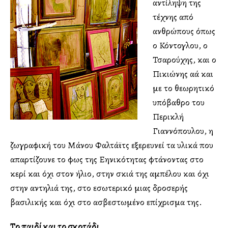
αντίληψη της
τέχνης από
ανθρώπους όπως
ο Κόντογλου, ο
Τσαρούχης, και ο
Πικιώνης αλλά και
με το θεωρητικό
υπόβαθρο του
Περικλή
Γιαννόπουλου, η
ζωγραφική του Μάνου Φαλτάϊτς εξερευνεί τα υλικά που
απαρτίζουνε το φως της Ελληνικότητας φτάνοντας στο
κερί και όχι στον ήλιο, στην σκιά της αμπέλου και όχι
στην αντηλιά της, στο εσωτερικό μιας δροσερής
βασιλικής και όχι στο ασβεστωμένο επίχρισμα της.
Το παιδί και το σκοτάδι....