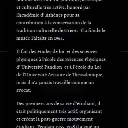
et culturelle très active, honoré par
l’Académie d’ Athènes pour sa
contribution à la conservation de la
Retour au début de la page
tradition culturelle de Grèce. Il a fondé le
EL
|
EN
musée Faltaits en 1964.
Il fait des études de loi et des sciences
Famille Faltagi
physiques à l’école des Sciences Physiques
d’ Université Pandion et à l’école du Loi
de l’Université Aristote de Thessalonique,
mais il n’a jamais travaillé comme un
Musée Faltaits
avocat.
Itinéraire historique
Des premiers ans de sa vie d’étudiant, il
était politiquement très actif, organisant
Objectifs
et créent la post-guerre mouvement
étudiant. Pendant 1955-1958 il a joué un
Activités