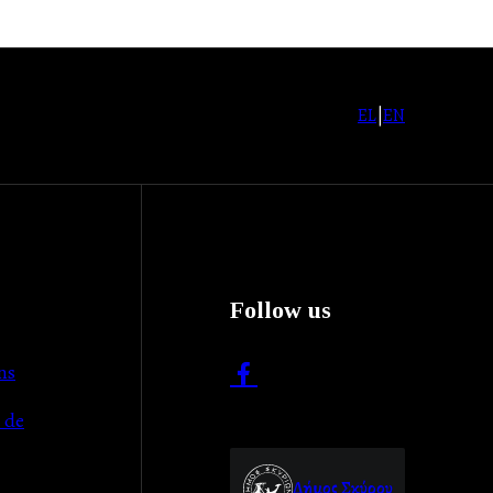
EL
|
EN
Follow us
ns
 de
Δήμος Σκύρου