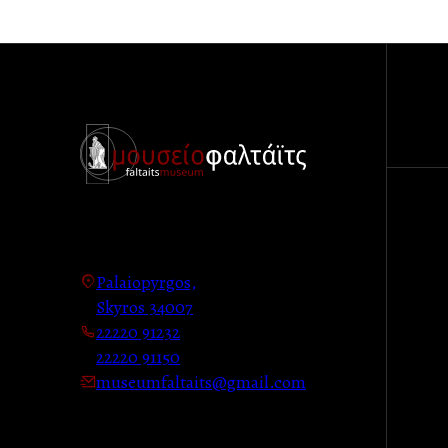
Palaiopyrgos,
Skyros 34007
22220 91232
22220 91150
museumfaltaits@gmail.com