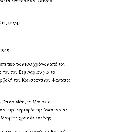
πρωτομάστορα και λαϊκού
τς (1974)
1965)
επέτειο των 100 χρόνων από τον
 του 7ου Σεμιναρίου για το
μβολή του Κωνσταντίνου Φαλτάϊτς
 Γαλλικό Μάη, το Μουσείο
και την μαρτυρία της Αναστασίας
υ Μάη της χρονιάς εκείνης.
ιο των 200 ετών από την Ελληνική