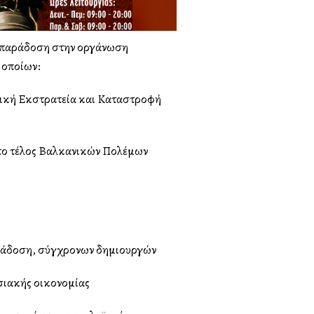
ρά παράδοση στην οργάνωση
 οποίων:
τική Εκστρατεία και Καταστροφή
το τέλος Βαλκανικών Πολέμων
αράδοση, σύγχρονων δημιουργών
οσιακής οικονομίας