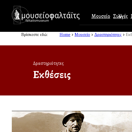
Μουσείο
Συλλογές
Skip to main content
Βρίσκεστε εδώ:
Home
Μουσείο
Δραστηριότητες
Εκθ
Δραστηριότητες
Εκθέσεις