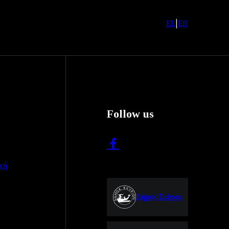
EL
|
EN
Follow us
κή
Δήμος Σκύρου