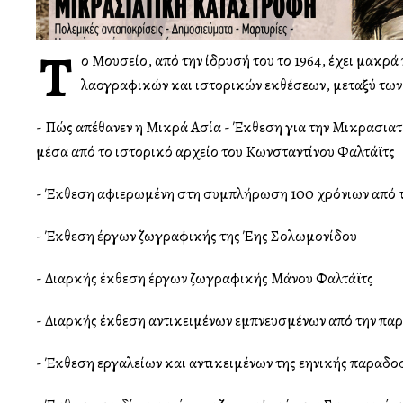
Τ
ο Μουσείο, από την ίδρυσή του το 1964, έχει μακ
λαογραφικών και ιστορικών εκθέσεων, μεταξύ των
- Πώς απέθανεν η Μικρά Ασία - Έκθεση για την Μικρασια
μέσα από το ιστορικό αρχείο του Κωνσταντίνου Φαλτάϊτς
- Έκθεση αφιερωμένη στη συμπλήρωση 100 χρόνιων από 
- Έκθεση έργων ζωγραφικής της Έλλης Σολωμονίδου
- Διαρκής έκθεση έργων ζωγραφικής Μάνου Φαλτάϊτς
- Διαρκής έκθεση αντικειμένων εμπνευσμένων από την π
- Έκθεση εργαλείων και αντικειμένων της ελληνικής παραδ