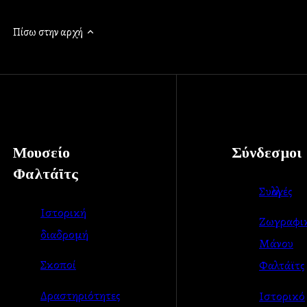
Πίσω στην αρχή
Μουσείο
Σύνδεσμοι
Φαλτάϊτς
Συλλογές
Ιστορική
Ζωγραφι
διαδρομή
Μάνου
Σκοποί
Φαλτάϊτς
Δραστηριότητες
Ιστορικό