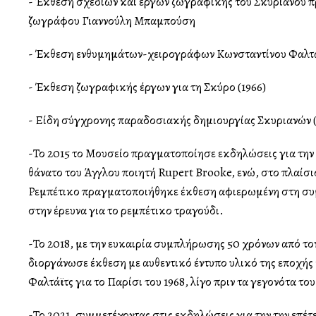
- Έκθεση σχεδίων και έργων ζωγραφικής του Σκυριανού 
ζωγράφου Γιαννούλη Μπαμπούση
- Έκθεση ενθυμημάτων-χειρογράφων Κωνσταντίνου Φαλτάϊ
- Έκθεση ζωγραφικής έργων για τη Σκύρο (1966)
- Είδη σύγχρονης παραδοσιακής δημιουργίας Σκυριανών (
-Το 2015 το Μουσείο πραγματοποίησε εκδηλώσεις για την 
θάνατο του Άγγλου ποιητή Rupert Brooke, ενώ, στο πλαίσιο
Ρεμπέτικο πραγματοποιήθηκε έκθεση αφιερωμένη στη συ
στην έρευνα για το ρεμπέτικο τραγούδι.
-Το 2018, με την ευκαιρία συμπλήρωσης 50 χρόνων από τον
διοργάνωσε έκθεση με αυθεντικό έντυπο υλικό της εποχής 
Φαλτάϊτς για το Παρίσι του 1968, λίγο πριν τα γεγονότα το
-Το 2021, συμμετέχοντας στις εκδηλώσεις για την την επέτε