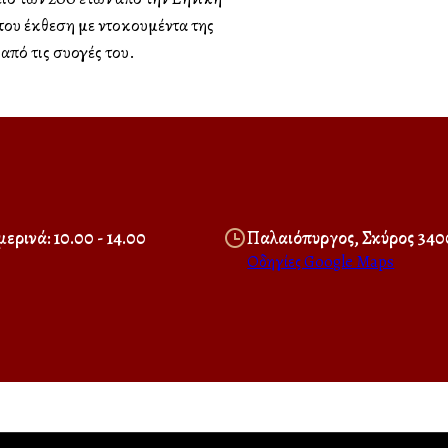
ου έκθεση με ντοκουμέντα της
πό τις συλλογές του.
ερινά: 10.00 - 14.00
Παλαιόπυργος, Σκύρος 340
Οδηγίες Google Maps